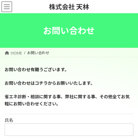
コ
ナ
株式会社 天林
ン
ビ
テ
ゲ
ン
ー
ツ
シ
お問い合わせ
へ
ョ
ス
ン
キ
に
ッ
移
HOME
お問い合わせ
プ
動
お問い合わせ有難うございます。
お問い合わせはコチラからお願いいたします。
省エネ診断・相談に関する事、弊社に関する事、その他全てお気
軽にお問い合わせください。
氏名