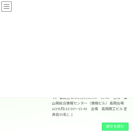
コ
ナ
株式会社 天林
ン
ビ
テ
ゲ
ン
ー
ツ
シ
最新情報
へ
ョ
ス
ン
キ
に
ッ
移
HOME
最新情報
プ
動
GXセミナーin 富山・高岡を開催しま
Uncategorized
す！
2026年6月12日
この度GXセミナーを富山・高岡で開催いたしま
す。 富山会場 6/25(木)13:30〜15:45 会場 富
山県総合情報センター（情報ビル） 高岡会場
6/29(月)13:30〜15:45 会場 高岡商工ビル 定
員各30名 […]
続きを読む