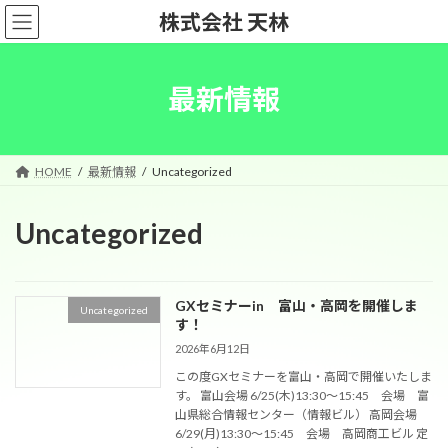
コ
ナ
株式会社 天林
ン
ビ
テ
ゲ
ン
ー
ツ
シ
最新情報
へ
ョ
ス
ン
キ
に
ッ
移
HOME
最新情報
Uncategorized
プ
動
Uncategorized
GXセミナーin 富山・高岡を開催しま
Uncategorized
す！
2026年6月12日
この度GXセミナーを富山・高岡で開催いたしま
す。 富山会場 6/25(木)13:30〜15:45 会場 富
山県総合情報センター（情報ビル） 高岡会場
6/29(月)13:30〜15:45 会場 高岡商工ビル 定